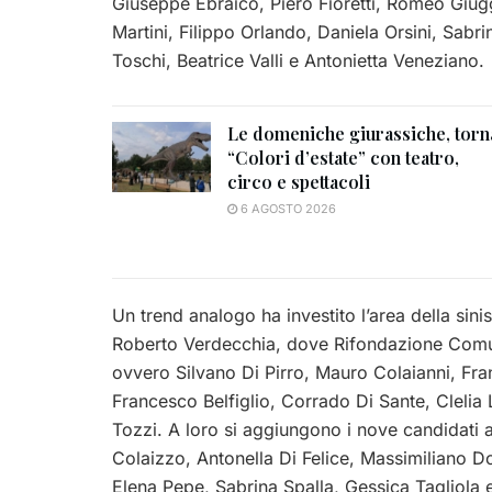
Giuseppe Ebraico, Piero Fioretti, Romeo Giug
Martini, Filippo Orlando, Daniela Orsini, Sabr
Toschi, Beatrice Valli e Antonietta Veneziano.
Le domeniche giurassiche, torn
“Colori d’estate” con teatro,
circo e spettacoli
6 AGOSTO 2026
Un trend analogo ha investito l’area della sin
Roberto Verdecchia, dove Rifondazione Comun
ovvero Silvano Di Pirro, Mauro Colaianni, Fran
Francesco Belfiglio, Corrado Di Sante, Clelia
Tozzi. A loro si aggiungono i nove candidati a
Colaizzo, Antonella Di Felice, Massimiliano 
Elena Pepe, Sabrina Spalla, Gessica Tagliola e