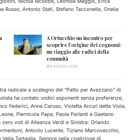
gioloni, Nicola Iacobbe, Leonida Maggio, Erica
ina Russo, Antonio Stati, Stefano Tacconella, Onelia
a
A Ortucchio un incontro per
scoprire l’origine dei cognomi:
un viaggio alle radici della
comunità
6 AGOSTO 2026
istra radicale a sostegno del “Patto per Avezzano” di
ista ha contato undici esponenti senza preferenze,
co Federici, Anna Caruso, Violetta Arcuri detta Viola,
 Leone, Piernicola Papa, Paola Parlanti e Gaetano
 zero voti di Alleanza Verdi e Sinistra: Orlando
Dormentoni, Antonio Lucente, Tiziano Marcovecchio,
 Velia Tartaglia. Sempre nella coalizione di