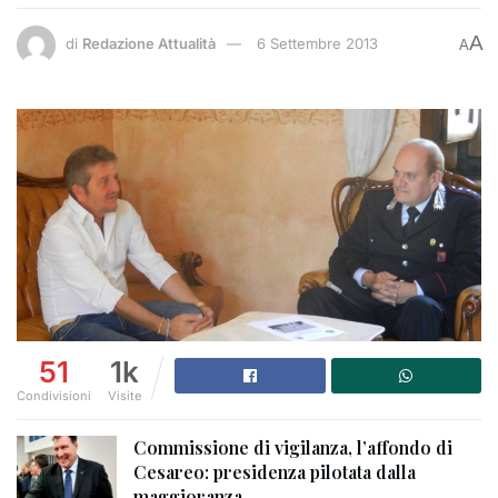
A
di
Redazione Attualità
6 Settembre 2013
A
51
1k
Condivisioni
Visite
Commissione di vigilanza, l’affondo di
Cesareo: presidenza pilotata dalla
maggioranza