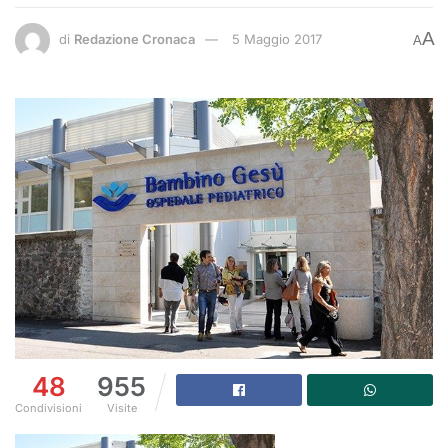
A
di
Redazione Cronaca
5 Maggio 2017
A
48
955
Condivisioni
Visite