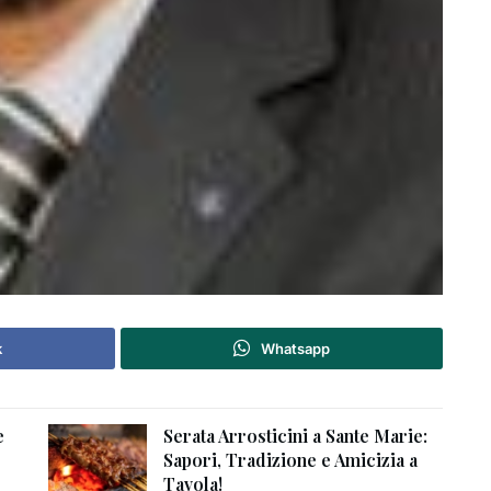
k
Whatsapp
e
Serata Arrosticini a Sante Marie:
Sapori, Tradizione e Amicizia a
Tavola!