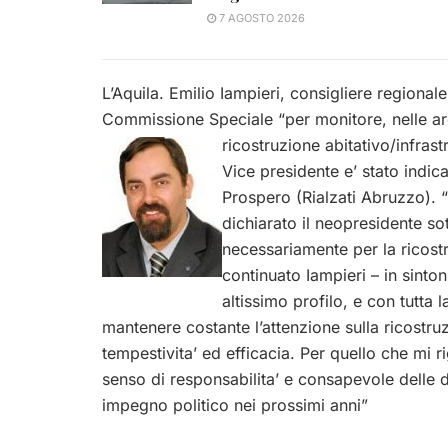
7 AGOSTO 2026
L’Aquila. Emilio Iampieri, consigliere regionale
Commissione Speciale “per monitore, nelle are
ricostruzione
abitativo/infrast
Vice presidente e’ stato indic
Prospero (Rialzati Abruzzo). “
dichiarato il neopresidente so
necessariamente per la ricostr
continuato Iampieri – in sinto
altissimo profilo, e con tutta
mantenere costante l’attenzione sulla ricostr
tempestivita’ ed efficacia. Per quello che mi
senso di responsabilita’ e consapevole delle di
impegno politico nei prossimi anni”