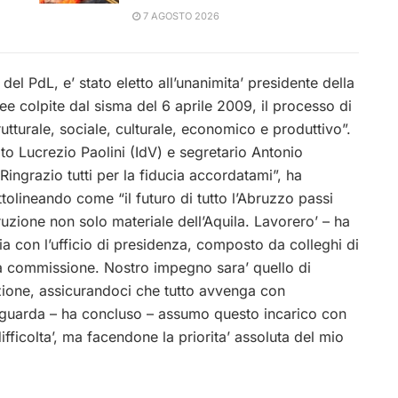
7 AGOSTO 2026
 del PdL, e’ stato eletto all’unanimita’ presidente della
e colpite dal sisma del 6 aprile 2009, il processo di
rutturale, sociale, culturale, economico e produttivo”.
ato Lucrezio Paolini (IdV) e segretario Antonio
Ringrazio tutti per la fiducia accordatami”, ha
ttolineando come “il futuro di tutto l’Abruzzo passi
uzione non solo materiale dell’Aquila. Lavorero’ – ha
nia con l’ufficio di presidenza, composto da colleghi di
 la commissione. Nostro impegno sara’ quello di
uzione, assicurandoci che tutto avvenga con
 riguarda – ha concluso – assumo questo incarico con
fficolta’, ma facendone la priorita’ assoluta del mio