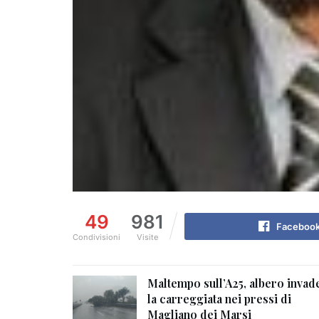
49
981
Faceboo
Condivisioni
Visite
Maltempo sull’A25, albero invad
la carreggiata nei pressi di
Magliano dei Marsi