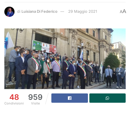
A
di
Luisiana Di Federico
29 Maggio 2021
A
48
959
Condivisioni
Visite