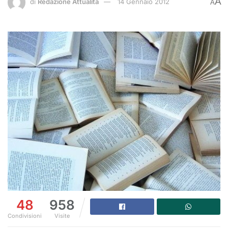
A
di
Redazione Attualità
14 Gennaio 2012
A
48
958
Condivisioni
Visite