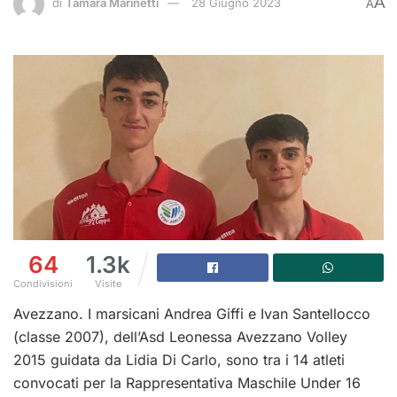
A
di
Tamara Marinetti
28 Giugno 2023
A
64
1.3k
Condivisioni
Visite
Avezzano. I marsicani Andrea Giffi e Ivan Santellocco
(classe 2007), dell’Asd Leonessa Avezzano Volley
2015 guidata da Lidia Di Carlo, sono tra i 14 atleti
convocati per la Rappresentativa Maschile Under 16