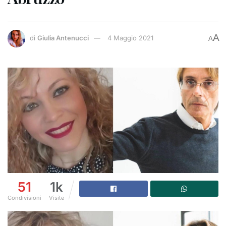
A
di
Giulia Antenucci
4 Maggio 2021
A
51
1k
Condivisioni
Visite