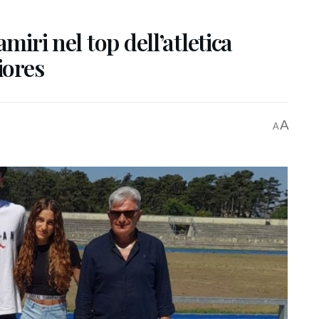
miri nel top dell’atletica
iores
A
A