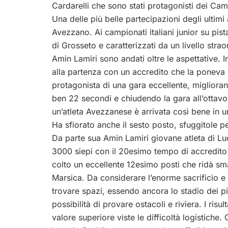
Cardarelli che sono stati protagonisti dei Cam
Una delle più belle partecipazioni degli ultimi an
Avezzano. Ai campionati italiani junior su pist
di Grosseto e caratterizzati da un livello stra
Amin Lamiri sono andati oltre le aspettative. 
alla partenza con un accredito che la poneva in
protagonista di una gara eccellente, miglioran
ben 22 secondi e chiudendo la gara all’ottavo
un’atleta Avezzanese è arrivata così bene in 
Ha sfiorato anche il sesto posto, sfuggitole pe
Da parte sua Amin Lamiri giovane atleta di Luc
3000 siepi con il 20esimo tempo di accredito 
colto un eccellente 12esimo posti che ridà smal
Marsica. Da considerare l’enorme sacrificio e dif
trovare spazi, essendo ancora lo stadio dei p
possibilità di provare ostacoli e riviera. I ris
valore superiore viste le difficoltà logistiche