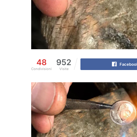
48
952
Faceboo
Condivisioni
Visite