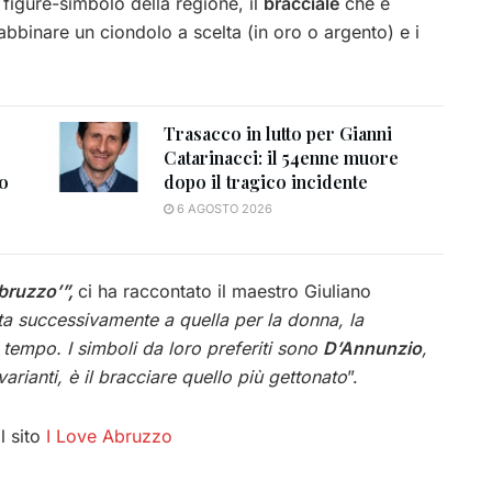
figure-simbolo della regione, il
bracciale
che è
bbinare un ciondolo a scelta (in oro o argento) e i
Trasacco in lutto per Gianni
Catarinacci: il 54enne muore
to
dopo il tragico incidente
6 AGOSTO 2026
Abruzzo’”,
ci ha raccontato il maestro Giuliano
ta successivamente a quella per la donna, la
 tempo. I simboli da loro preferiti sono
D’Annunzio
,
 varianti, è il bracciare quello più gettonato
”.
il sito
I Love Abruzzo