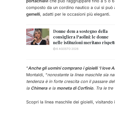
portachiavi
che può raggruppare fino a 5 o 6 
composto da un cordino nautico a cui si può a
gemelli
, adatti per le occasioni più eleganti.
Donne dem a sostegno della
consigliera Paolini: le donne
nelle istituzioni meritano rispet
6 AGOSTO 2026
“
Anche gli uomini comprano i gioielli ‘I love 
Montaldi, “
nonostante la linea maschile sia na
tendenza è in forte crescita con il passare del
la
Chimera
e la
moneta di Corfinio
. Tra le tre
Scopri la linea maschile dei gioielli, visitando 