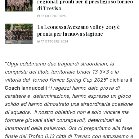
regionali pronti per il prestigioso torneo
di Treviso
12 GIUGNO 2025
La Leonessa Avezzano volley 2015 è
pronta per la nuova stagione
17 OTTOBRE 2024
“
Oggi celebriamo due traguardi straordinari, la
conquista del titolo territoriale Under 13 3×3 e la
vittoria del torneo Fenice Spring Cup 2025
” dichiara il
Coach Iannuccelli
“
i ragazzi hanno dato prova di
carattere e determinazione, hanno espresso un gioco
solido ed hanno dimostrato una straordinaria coesione
di squadra. Il nostro obiettivo non è solo vincere ma
formare giovani atleti consapevoli, determinati ed
innamorati della pallavolo. Ora ci prepariamo alla fase
finale del Trofeo 0.13 città di Treviso con entusiasmo e