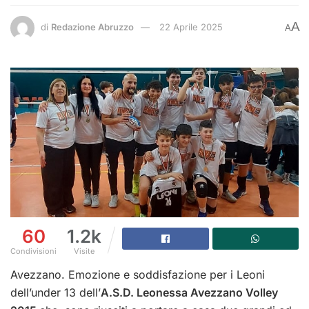
A
di
Redazione Abruzzo
22 Aprile 2025
A
60
1.2k
Condivisioni
Visite
Avezzano. Emozione e soddisfazione per i Leoni
dell’under 13 dell’
A.S.D. Leonessa Avezzano Volley