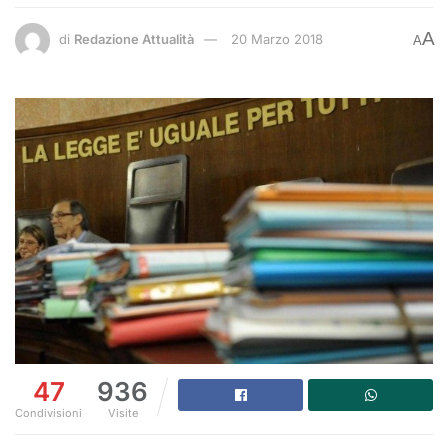
A
di
Redazione Attualità
20 Marzo 2018
A
47
936
Condivisioni
Visite