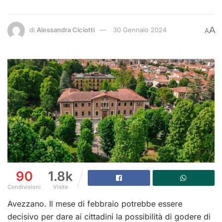
A
di
Alessandra Ciciotti
30 Gennaio 2024
A
90
1.8k
Condivisioni
Visite
Avezzano. Il mese di febbraio potrebbe essere
decisivo per dare ai cittadini la possibilità di godere di