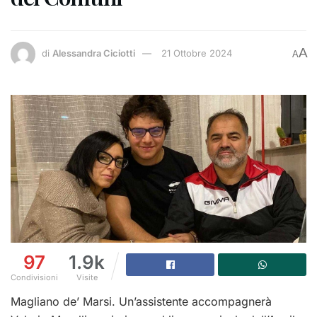
A
di
Alessandra Ciciotti
21 Ottobre 2024
A
97
1.9k
Condivisioni
Visite
Magliano de’ Marsi. Un’assistente accompagnerà