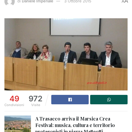
A
di
Daniele Imperiale
3 Ottobre 2015
A
49
972
Condivisioni
Visite
A Trasacco arriva il Marsica Crea
Festival: musica, cultura e territorio
protagonisti in piazza Matteotti