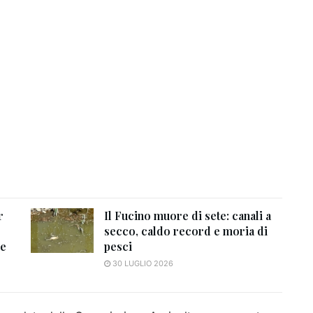
r
Il Fucino muore di sete: canali a
secco, caldo record e moria di
re
pesci
30 LUGLIO 2026