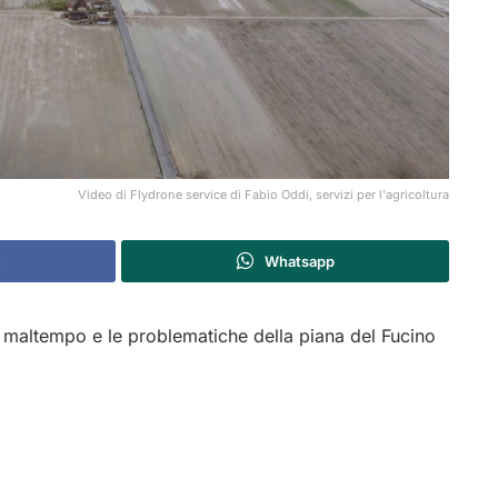
Video di Flydrone service di Fabio Oddi, servizi per l'agricoltura
Whatsapp
maltempo e le problematiche della piana del Fucino