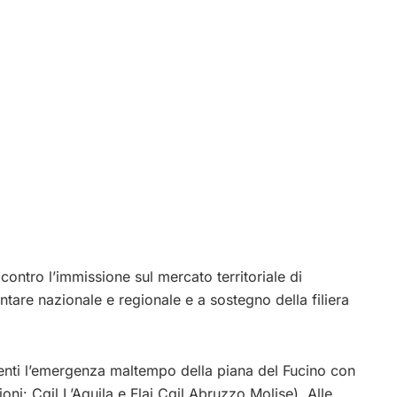
, contro l’immissione sul mercato territoriale di
entare nazionale e regionale e a sostegno della filiera
enti l’emergenza maltempo della piana del Fucino con
ioni: Cgil L’Aquila e Flai Cgil Abruzzo Molise). Alle