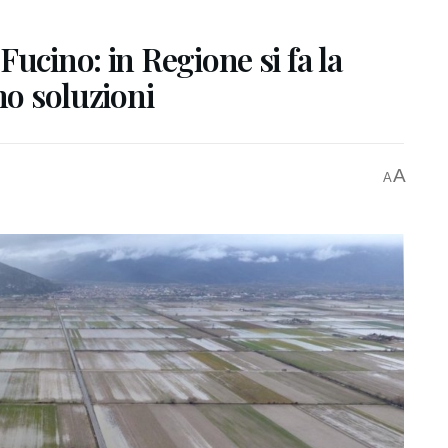
ucino: in Regione si fa la
no soluzioni
A
A