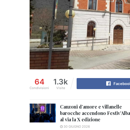
64
1.3k
Faceboo
Condivisioni
Visite
Canzoni d’amore e villanelle
barocche accendono Festiv’Alba
al via la X edizione
30 GIUGNO 2026