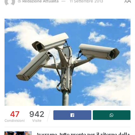
A
di
Redazione Attualità
11 Settembre 2013
A
47
942
Condivisioni
Visite
Avezzano, tutto pronto per il ritorno della