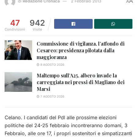
A
di
Redazione Cronaca
2 Febbraio 2013
A
47
942
Condivisioni
Visite
Commissione di vigilanza, l’affondo di
Cesareo: presidenza pilotata dalla
maggioranza
8 AGOSTO 2026
Maltempo sull’A25, albero invade la
carreggiata nei pressi di Magliano dei
Marsi
7 AGOSTO 2026
Celano. I candidati del Pdl alle prossime elezioni
politiche del 24-25 febbraio incontreranno domani, 3
Febbraio, alle ore 17, i propri sostenitori e simpatizzanti