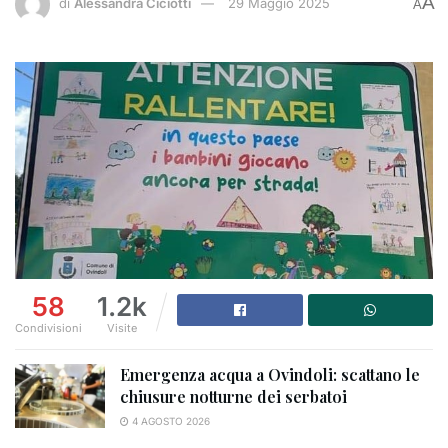
A
di
Alessandra Ciciotti
29 Maggio 2025
A
58
1.2k
Condivisioni
Visite
Emergenza acqua a Ovindoli: scattano le
chiusure notturne dei serbatoi
4 AGOSTO 2026