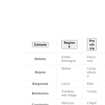
Pro
Region
Comune
vin
e
cia
T
Emilia-
Piace
Bettola
a
Romagna
nza
b
Molise
Camp
e
Bojano
obass
l
o
l
a
Borgorose
Lazio
Rieti
c
Trentino-
Trento
o
Brentonico
Alto Adige
n
6
Abruzzo
L’Aquil
Capistrello