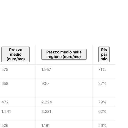
Prezzo
Ris
Prezzo medio nella
medio
par
regione (euro/mq)
(euro/mq)
mio
575
1.957
71%
658
900
27%
472
2.224
79%
1.241
3.281
62%
526
1.191
56%