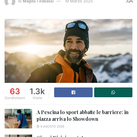
A
di
Magda Tirabassi
19 Marzo 2025
A
63
1.3k
Condivisioni
Visite
A Pescina lo sport abbatte le barriere: in
piazza arriva lo Showdown
9 AGOSTO 2026