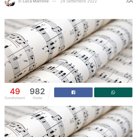
A
di
Luca Marrone
29 Settembre 2022
A
49
982
Condivisioni
Visite