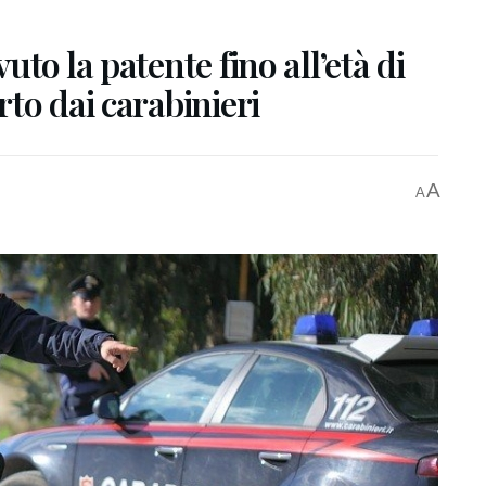
to la patente fino all’età di
to dai carabinieri
A
A