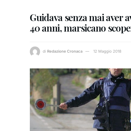
Guidava senza mai aver avu
40 anni, marsicano scoper
di
Redazione Cronaca
12 Maggio 2018