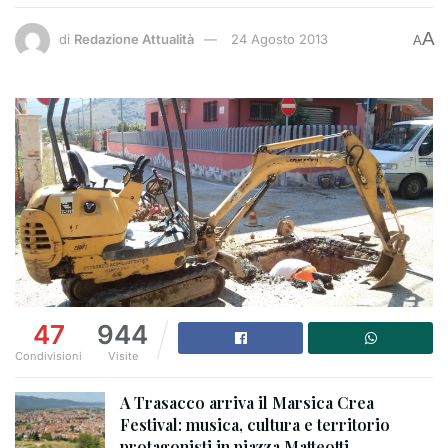
A
di
Redazione Attualità
24 Agosto 2013
A
47
944
Condivisioni
Visite
A Trasacco arriva il Marsica Crea
Festival: musica, cultura e territorio
protagonisti in piazza Matteotti