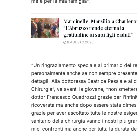
me e per la mia famiglia”.
Marcinelle, Marsilio a Charleroi
“L’Abruzzo rende eterna la
gratitudine ai suoi figli caduti”
8 AGOSTO 2026
“Un ringraziamento speciale al primario del re
personalmente anche se non sempre presente 
dettagli. Alla dottoressa Beatrice Pessia e al
Chirurgia”, va avanti la giovane, “non smettere
dottor Francesco Quadrozzi grazie per l’infini
ricoverata ma anche dopo essere stata dimess
grazie per aver ascoltato tutte le nostre esigenz
sanitario della chirurgia vanno i nostri più gr
miei confronti ma anche per tutta la durata de