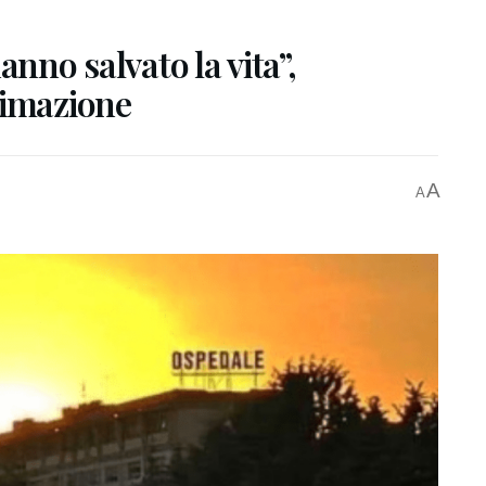
anno salvato la vita”,
nimazione
A
A