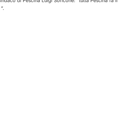
indaco di Pescina Luigi Soricone: “tutta Pescina fa il
 “.