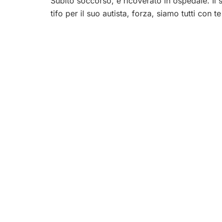
Subito soccorso, è ricoverato in ospedale. Il s
tifo per il suo autista,​ forza, siamo tutti con te