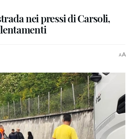
trada nei pressi di Carsoli,
allentamenti
A
A