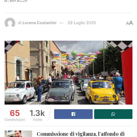
A
di
Lorena Costantini
29 Luglio 2025
A
65
1.3k
Condivisioni
Visite
Commissione di vigilanza, l’affondo di