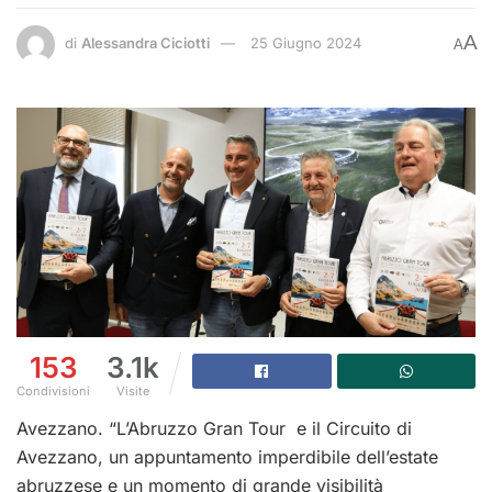
A
di
Alessandra Ciciotti
25 Giugno 2024
A
153
3.1k
Condivisioni
Visite
Avezzano. “L’Abruzzo Gran Tour e il Circuito di
Avezzano, un appuntamento imperdibile dell’estate
abruzzese e un momento di grande visibilità