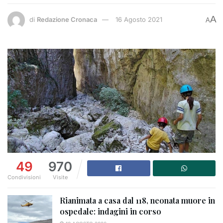
A
di
Redazione Cronaca
16 Agosto 2021
A
49
970
Condivisioni
Visite
Rianimata a casa dal 118, neonata muore in
ospedale: indagini in corso