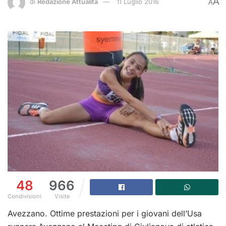
A
di
Redazione Attualità
11 Luglio 2016
A
48
966
Condivisioni
Visite
Avezzano. Ottime prestazioni per i giovani dell’Usa