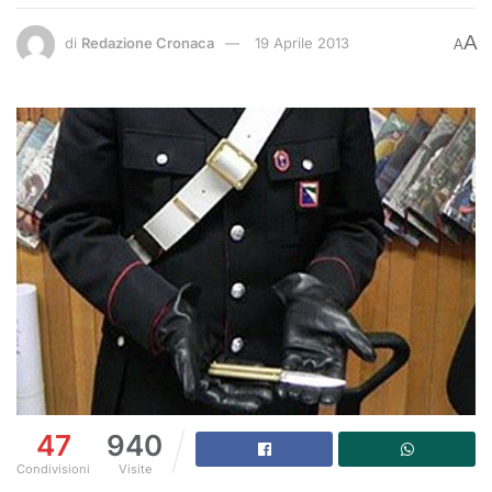
A
di
Redazione Cronaca
19 Aprile 2013
A
47
940
Condivisioni
Visite