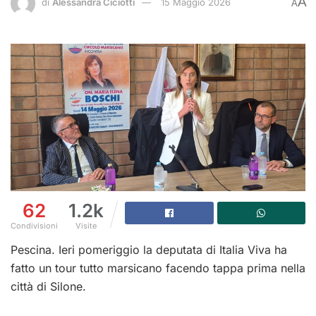
A
di
Alessandra Ciciotti
15 Maggio 2026
A
62
1.2k
Condivisioni
Visite
Pescina. Ieri pomeriggio la deputata di Italia Viva ha
fatto un tour tutto marsicano facendo tappa prima nella
città di Silone.