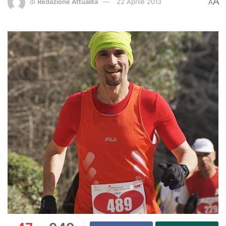
A
di
Redazione Attualità
22 Aprile 2013
A