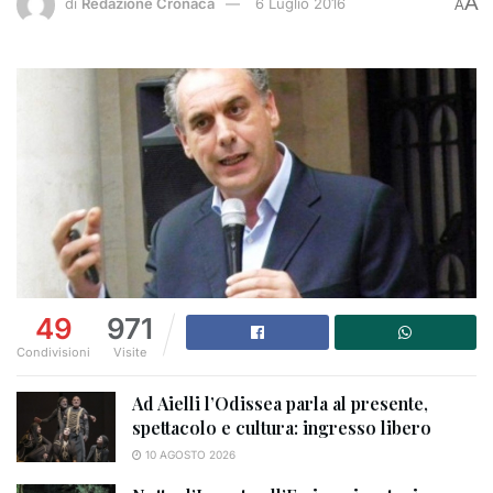
A
di
Redazione Cronaca
6 Luglio 2016
A
49
971
Condivisioni
Visite
Ad Aielli l’Odissea parla al presente,
spettacolo e cultura: ingresso libero
10 AGOSTO 2026