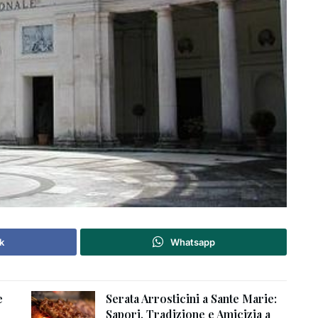
k
Whatsapp
e
Serata Arrosticini a Sante Marie:
Sapori, Tradizione e Amicizia a