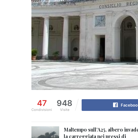
47
948
Faceboo
Condivisioni
Visite
Maltempo sull’A25, albero invad
la carreggiata nei pressi di