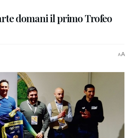
parte domani il primo Trofeo
A
A