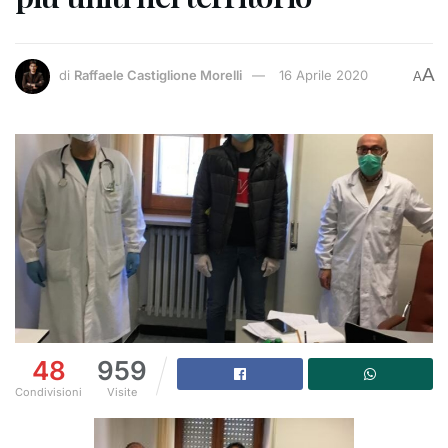
A
di
Raffaele Castiglione Morelli
16 Aprile 2020
A
48
959
Condivisioni
Visite