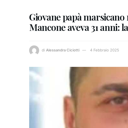
Giovane papà marsicano 
Mancone aveva 31 anni: las
di
Alessandra Ciciotti
4 Febbraio 2025