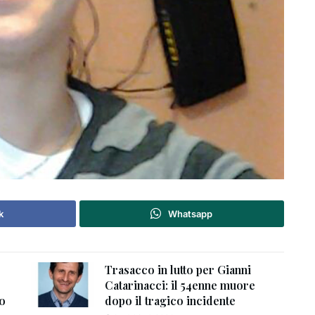
k
Whatsapp
Trasacco in lutto per Gianni
Catarinacci: il 54enne muore
to
dopo il tragico incidente