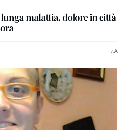
nga malattia, dolore in città
nora
A
A