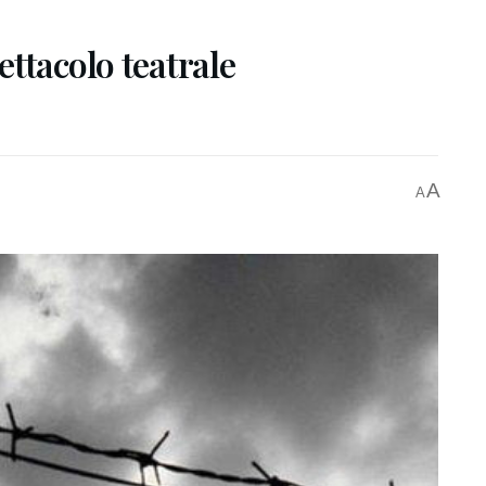
ttacolo teatrale
A
A