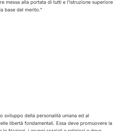
e messa alla portata di tutti e l’istruzione superiore
la base del merito.”
eno sviluppo della personalità umana ed al
 delle libertà fondamentali. Essa deve promuovere la
e le Nazioni, i gruppi razziali e religiosi e deve