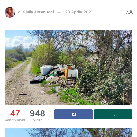
A
di
Giulia Antenucci
28 Aprile 2021
A
47
948
Condivisioni
Visite