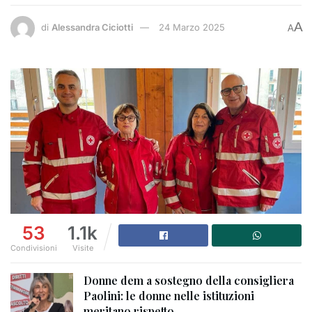
A
di
Alessandra Ciciotti
24 Marzo 2025
A
53
1.1k
Condivisioni
Visite
Donne dem a sostegno della consigliera
Paolini: le donne nelle istituzioni
meritano rispetto