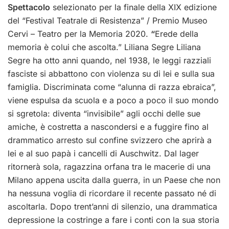
Spettacolo
selezionato per la finale della XIX edizione
del “Festival Teatrale di Resistenza” / Premio Museo
Cervi – Teatro per la Memoria 2020.
“
Erede della
memoria è colui che ascolta.” Liliana Segre Liliana
Segre ha otto anni quando, nel 1938, le leggi razziali
fasciste si abbattono con violenza su di lei e sulla sua
famiglia. Discriminata come “alunna di razza ebraica”,
viene espulsa da scuola e a poco a poco il suo mondo
si sgretola: diventa “invisibile” agli occhi delle sue
amiche, è costretta a nascondersi e a fuggire fino al
drammatico arresto sul confine svizzero che aprirà a
lei e al suo papà i cancelli di Auschwitz. Dal lager
ritornerà sola, ragazzina orfana tra le macerie di una
Milano appena uscita dalla guerra, in un Paese che non
ha nessuna voglia di ricordare il recente passato né di
ascoltarla. Dopo trent’anni di silenzio, una drammatica
depressione la costringe a fare i conti con la sua storia