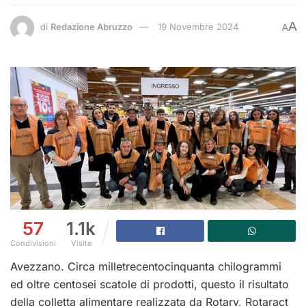
A
di
Redazione Abruzzo
19 Novembre 2024
A
57
1.1k
Condivisioni
Visite
Avezzano. Circa milletrecentocinquanta chilogrammi
ed oltre centosei scatole di prodotti, questo il risultato
della colletta alimentare realizzata da Rotary, Rotaract