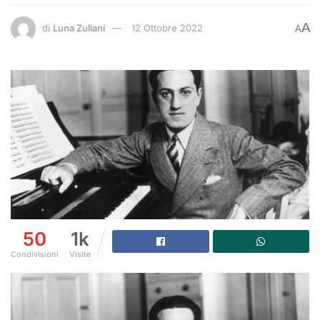
A
di
Luna Zuliani
12 Ottobre 2022
A
50
1k
Condivisioni
Visite