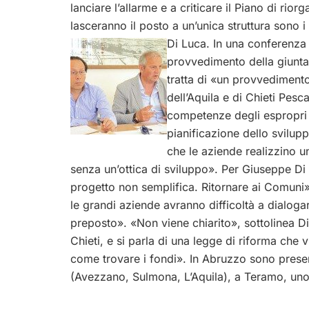
lanciare l’allarme e a criticare il Piano di rior
lasceranno il posto a un’unica struttura sono 
Di Luca.
In una conferenza 
provvedimento della giunta 
tratta di «un provvediment
dell’Aquila e di Chieti Pesc
competenze degli espropri 
pianificazione dello svilup
che le aziende realizzino
senza un’ottica di sviluppo». Per Giuseppe Di
progetto non semplifica. Ritornare ai Comuni»
le grandi aziende avranno difficoltà a dialoga
preposto». «Non viene chiarito», sottolinea D
Chieti, e si parla di una legge di riforma che 
come trovare i fondi». In Abruzzo sono presenti
(Avezzano, Sulmona, L’Aquila), a Teramo, uno