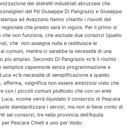
ganizzazione dei distretti industriali abruzzesi che
i consiglieri del Pd Giuseppe Di Pangrazio e Giuseppe
stampa ad Avezzano hanno chiarito i risvolti del
regionale che presto sarà in vigore. Per il primo si
o che non funziona, che esclude due consorzi (quello
ara), che non assegna nulla e restituisce le
ai comuni, mentre ci sarebbe la necessità di una
po più ampia». Secondo Di Pangrazio «c’è il rischio
 un semplice capannone senza programmazione e
 Luca «c’è necessità di semplificazione e questo
, afferma, «significa non essere ambiziosi visto che
re con i piccoli comuni piuttosto che con un ente
i Luca, «come verrà liquidato il consorzio di Pescara
vuole standardizzare i servizi, ma non si tiene conto di
 sei consorzi, tre nella provincia dell’Aquila
 per Pescara Chieti e uno per Vasto.