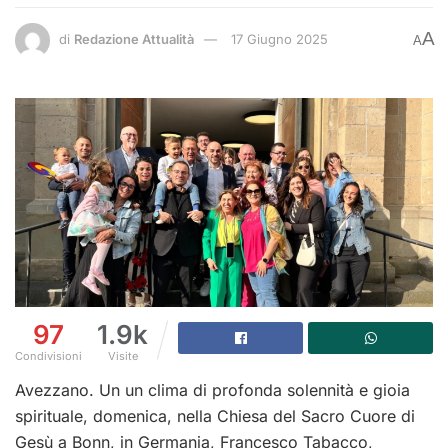
A
di
Redazione Attualità
17 Giugno 2025
A
97
1.9k
Condivisioni
Visite
Avezzano. Un un clima di profonda solennità e gioia
spirituale, domenica, nella Chiesa del Sacro Cuore di
Gesù a Bonn, in Germania, Francesco Tabacco,